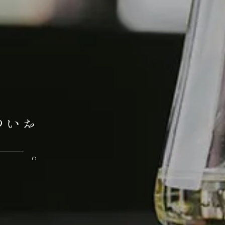
わ
い
を
。