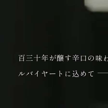
百
三
十
年
が
醸
す
辛
口
の
味
ル
バ
イ
ヤ
ー
ト
に
込
め
て