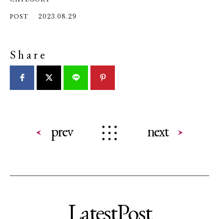
2023.08.29
POST
Share
prev
next
LatestPost