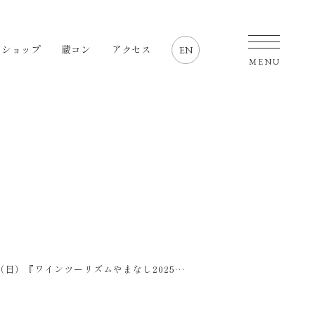
・ショップ
蔵コン
アクセス
EN
MENU
11/9（日）『ワインツーリズムやまなし2025秋 勝沼』開催